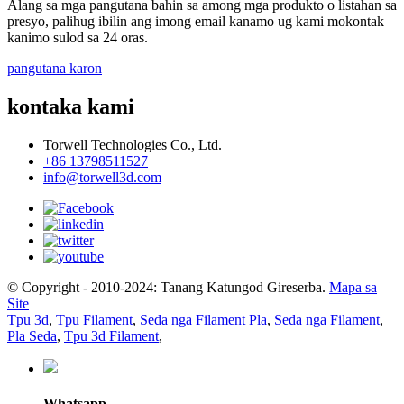
Alang sa mga pangutana bahin sa among mga produkto o listahan sa
presyo, palihug ibilin ang imong email kanamo ug kami mokontak
kanimo sulod sa 24 oras.
pangutana karon
kontaka kami
Torwell Technologies Co., Ltd.
+86 13798511527
info@torwell3d.com
© Copyright - 2010-2024: Tanang Katungod Gireserba.
Mapa sa
Site
Tpu 3d
,
Tpu Filament
,
Seda nga Filament Pla
,
Seda nga Filament
,
Pla Seda
,
Tpu 3d Filament
,
Whatsapp