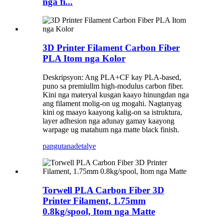
nga fi...
3D Printer Filament Carbon Fiber
PLA Itom nga Kolor
Deskripsyon: Ang PLA+CF kay PLA-based,
puno sa premiullm high-modulus carbon fiber.
Kini nga materyal kusgan kaayo hinungdan nga
ang filament molig-on ug mogahi. Nagtanyag
kini og maayo kaayong kalig-on sa istruktura,
layer adhesion nga adunay gamay kaayong
warpage ug matahum nga matte black finish.
pangutana
detalye
Torwell PLA Carbon Fiber 3D
Printer Filament, 1.75mm
0.8kg/spool, Itom nga Matte