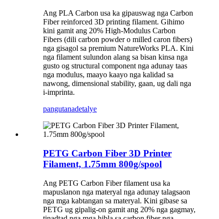
Ang PLA Carbon usa ka gipauswag nga Carbon
Fiber reinforced 3D printing filament. Gihimo
kini gamit ang 20% ​​High-Modulus Carbon
Fibers (dili carbon powder o milled caron fibers)
nga gisagol sa premium NatureWorks PLA. Kini
nga filament sulundon alang sa bisan kinsa nga
gusto og structural component nga adunay taas
nga modulus, maayo kaayo nga kalidad sa
nawong, dimensional stability, gaan, ug dali nga
i-imprinta.
pangutana
detalye
PETG Carbon Fiber 3D Printer
Filament, 1.75mm 800g/spool
Ang PETG Carbon Fiber filament usa ka
mapuslanon nga materyal nga adunay talagsaon
nga mga kabtangan sa materyal. Kini gibase sa
PETG ug gipalig-on gamit ang 20% ​​​​nga gagmay,
tinadtad nga mga hibla sa carbon fiber nga