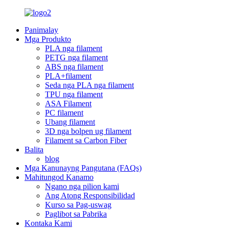
Panimalay
Mga Produkto
PLA nga filament
PETG nga filament
ABS nga filament
PLA+filament
Seda nga PLA nga filament
TPU nga filament
ASA Filament
PC filament
Ubang filament
3D nga bolpen ug filament
Filament sa Carbon Fiber
Balita
blog
Mga Kanunayng Pangutana (FAQs)
Mahitungod Kanamo
Ngano nga pilion kami
Ang Atong Responsibilidad
Kurso sa Pag-uswag
Paglibot sa Pabrika
Kontaka Kami