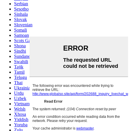
Serbian
Sesotho
Sinhala
Slovak
Slovenian
Somali
Samoan
Scots Gaelic
Shona
Sindhi
Sundanese
Swahili
Tajik
Tamil
Telugu
Thai
Ukrainian
Urdu
Uzbek
Vietnamese
Welsh
Xhosa
Yiddish
Yoruba
Zulu