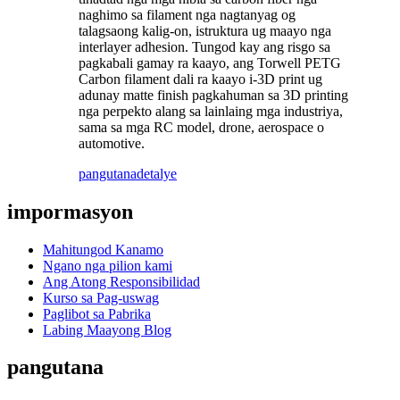
naghimo sa filament nga nagtanyag og
talagsaong kalig-on, istruktura ug maayo nga
interlayer adhesion. Tungod kay ang risgo sa
pagkabali gamay ra kaayo, ang Torwell PETG
Carbon filament dali ra kaayo i-3D print ug
adunay matte finish pagkahuman sa 3D printing
nga perpekto alang sa lainlaing mga industriya,
sama sa mga RC model, drone, aerospace o
automotive.
pangutana
detalye
impormasyon
Mahitungod Kanamo
Ngano nga pilion kami
Ang Atong Responsibilidad
Kurso sa Pag-uswag
Paglibot sa Pabrika
Labing Maayong Blog
pangutana